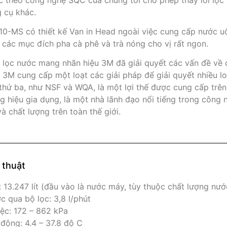
g cụ khác.
10-MS có thiết kế Van in Head ngoài việc cung cấp nước uốn
 các mục đích pha cà phê và trà nóng cho vị rất ngon.
lọc nước mang nhãn hiệu 3M đã giải quyết các vấn đề về 
3M cung cấp một loạt các giải pháp để giải quyết nhiều lo
thứ ba, như NSF và WQA, là một lợi thế được cung cấp trên 
 hiệu gia dụng, là một nhà lãnh đạo nổi tiếng trong công
và chất lượng trên toàn thế giới.
 thuật
 13.247 lít (đầu vào là nước máy, tùy thuộc chất lượng nướ
c qua bộ lọc: 3,8 l/phút
iệc: 172 – 862 kPa
 động: 4.4 – 37.8 độ C