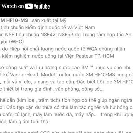
3M HF10-MS
: sản xuất tại Mỹ
tiêu chuẩn kiểm định quốc tế và Việt Nam
ận NSF tiêu chuẩn NSF42, NSF53 do Trung tâm hợp tác An
 giới (WHO)
n do Hiệp hội chất lượng nước quốc tế WQA chứng nhận
n kiểm nghiệm nước uống tại Viện Pasteur TP. HCM
có công suất và lưu lượng nước cao 3M ™ phục vụ cho nhu 
t kế Van-in-Head, Model Lõi lọc nước 3M HF10-MS cung c
, mùi và vị clo, u nang và tạp cặn. Đặc biệt Lõi lọc 3M H
c thiết bị trong gia đình, văn phòng, công sở…
ế cặn (kim loại, trầm tích) tích hợp có thể giúp ngăn ngừa
t bị. Các tạp cặn dư thừa có thể làm tắc nghẽn và hư hỏng 
 cafe, tủ lạnh, máy làm nước đá, máy hấp… trong khi lượn
iện, làm giảm tuổi thọ.
ọc theo công nghệ SQC của chúng tôi cho phép thay lõi lọ