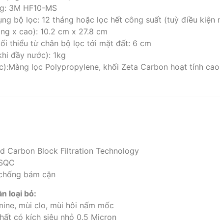
ng: 3M HF10-MS
ụng bộ lọc: 12 tháng hoặc lọc hết công suất (tuỳ điều kiện 
ộng x cao): 10.2 cm x 27.8 cm
i thiểu từ chân bộ lọc tới mặt đất: 6 cm
khi đầy nước): 1kg
ọc):Màng lọc Polypropylene, khối Zeta Carbon hoạt tính cao
d Carbon Block Filtration Technology
 SQC
chống bám cặn
n loại bỏ:
mine, mùi clo, mùi hôi nấm mốc
hất có kích siêu nhỏ 0.5 Micron