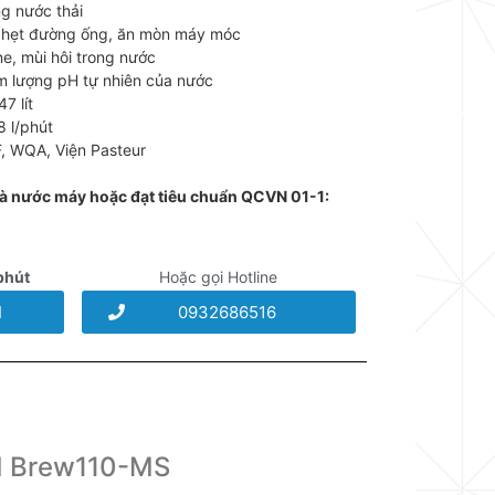
g nước thải
hẹt đường ống, ăn mòn máy móc
ne, mùi hôi trong nước
m lượng pH tự nhiên của nước
7 lít
8 l/phút
, WQA, Viện Pasteur
là nước máy hoặc đạt tiêu chuẩn QCVN 01-1:
phút
Hoặc gọi Hotline
I
0932686516
M Brew110-MS