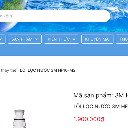
SẢN PHẨM
KIẾN THỨC
KHUYẾN MÃI
THƯ
 thay thế
|
LÕI LỌC NƯỚC 3M HF10-MS
Mã sản phẩm: 3M
LÕI LỌC NƯỚC 3M H
1.900.000
₫