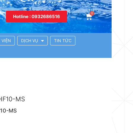
Hotline : 0932686516
 VIỆN
DỊCH VỤ
TIN TỨC
 HF10-MS
F10-MS