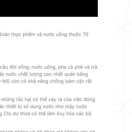
 toàn thực phẩm và nước uống thuộc Tổ
cầu đời sống: nước uống, pha cà phê và trà
ấp nước chất lượng cao nhất quán bằng
F10-MS còn có khả năng chống bám cặn rất
 những tác hại có thể xảy ra của việc đóng
các thiết bị sử dụng nước như máy nước
g Clo dư thừa có thể làm ôxy hóa các bộ
c nhanh chóng và dễ dàng mà không cần cờ