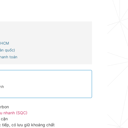
p.HCM
oàn quốc)
thanh toán
ình
arbon
êu nhanh (SQC)
 cặn
 tiếp, có lưu giữ khoáng chất