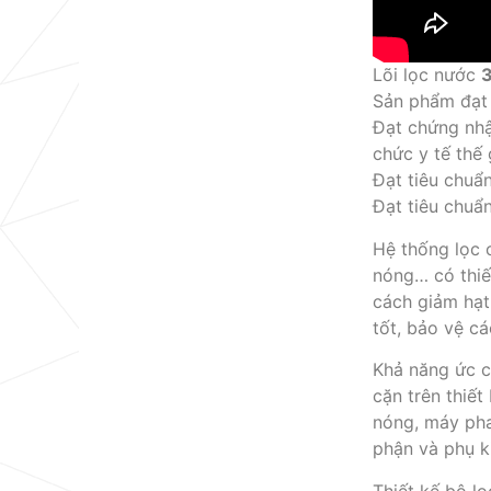
Lõi lọc nước
Sản phẩm đạt 
Đạt chứng nh
chức y tế thế
Đạt tiêu chuẩ
Đạt tiêu chuẩ
Hệ thống lọc 
nóng… có thiế
cách giảm hạt
tốt, bảo vệ cá
Khả năng ức ch
cặn trên thiế
nóng, máy pha
phận và phụ k
Thiết kế bộ l