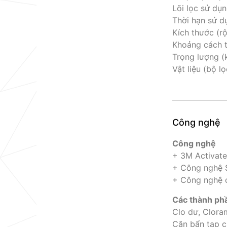
Lõi lọc sử dụ
Thời hạn sử d
Kích thước (r
Khoảng cách tố
Trọng lượng (
Vật liệu (bộ l
Công nghệ
Công nghệ
+ 3M Activate
+ Công nghệ
+ Công nghệ 
Các thành phầ
Clo dư, Clora
Cặn bẩn tạp c