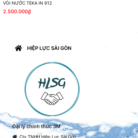
VÒI NƯỚC TEKA IN 912
2.500.000
₫
HIỆP LỰC SÀI GÒN
Đại lý chính thức 3M
Cty TNHH Hiệp Lực Sài Gòn