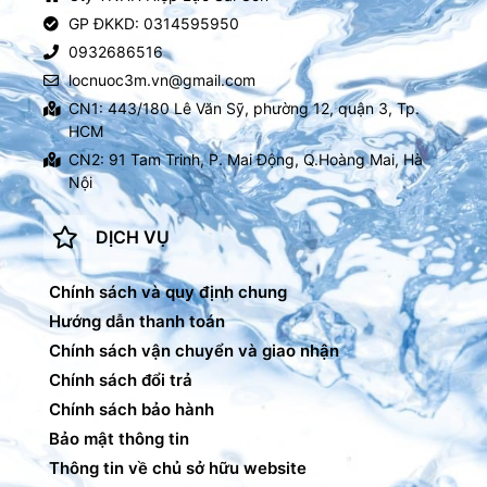
GP ĐKKD: 0314595950
0932686516
locnuoc3m.vn@gmail.com
CN1: 443/180 Lê Văn Sỹ, phường 12, quận 3, Tp.
HCM
CN2: 91 Tam Trinh, P. Mai Động, Q.Hoàng Mai, Hà
Nội
DỊCH VỤ
Chính sách và quy định chung
Hướng dẫn thanh toán
Chính sách vận chuyển và giao nhận
Chính sách đổi trả
Chính sách bảo hành
Bảo mật thông tin
Thông tin về chủ sở hữu website