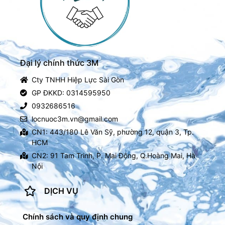
Đại lý chính thức 3M
Cty TNHH Hiệp Lực Sài Gòn
GP ĐKKD: 0314595950
0932686516
locnuoc3m.vn@gmail.com
CN1: 443/180 Lê Văn Sỹ, phường 12, quận 3, Tp.
HCM
CN2: 91 Tam Trinh, P. Mai Động, Q.Hoàng Mai, Hà
Nội
DỊCH VỤ
Chính sách và quy định chung