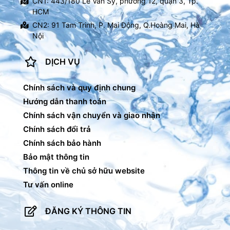
CN1: 443/180 Lê Văn Sỹ, phường 12, quận 3, Tp.
HCM
CN2: 91 Tam Trinh, P. Mai Động, Q.Hoàng Mai, Hà
Nội
DỊCH VỤ
Chính sách và quy định chung
Hướng dẫn thanh toán
Chính sách vận chuyển và giao nhận
Chính sách đổi trả
Chính sách bảo hành
Bảo mật thông tin
Thông tin về chủ sở hữu website
Tư vấn online
ĐĂNG KÝ THÔNG TIN