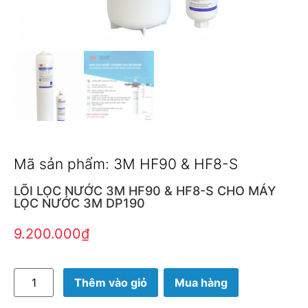
Mã sản phẩm: 3M HF90 & HF8-S
LÕI LỌC NƯỚC 3M HF90 & HF8-S CHO MÁY
LỌC NƯỚC 3M DP190
9.200.000
₫
Thêm vào giỏ
Mua hàng