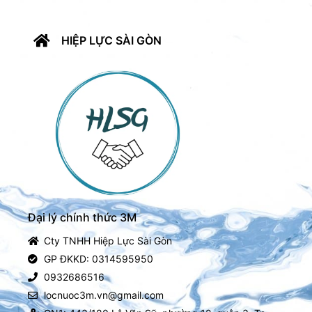
HIỆP LỰC SÀI GÒN
Đại lý chính thức 3M
Cty TNHH Hiệp Lực Sài Gòn
GP ĐKKD: 0314595950
0932686516
locnuoc3m.vn@gmail.com