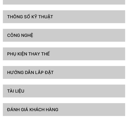
THÔNG SỐ KỸ THUẬT
CÔNG NGHỆ
PHỤ KIỆN THAY THẾ
HƯỚNG DẪN LẮP ĐẶT
TÀI LIỆU
ĐÁNH GIÁ KHÁCH HÀNG