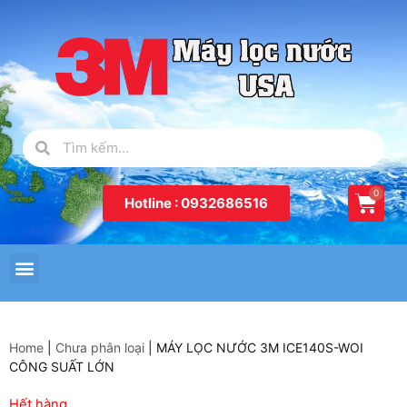
Hotline : 0932686516
Home
|
Chưa phân loại
|
MÁY LỌC NƯỚC 3M ICE140S-WOI
CÔNG SUẤT LỚN
Hết hàng