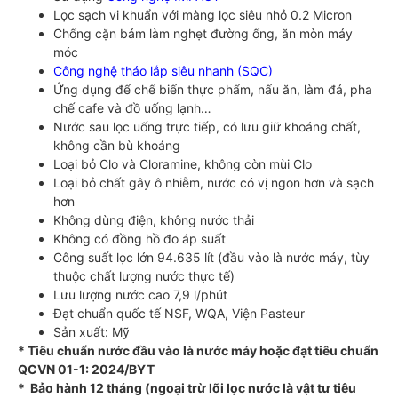
Lọc sạch vi khuẩn với màng lọc siêu nhỏ 0.2 Micron
Chống cặn bám làm nghẹt đường ống, ăn mòn máy
móc
Công nghệ tháo lắp siêu nhanh (SQC)
Ứng dụng để chế biến thực phẩm, nấu ăn, làm đá, pha
chế cafe và đồ uống lạnh…
Nước sau lọc uống trực tiếp, có lưu giữ khoáng chất,
không cần bù khoáng
Loại bỏ Clo và Cloramine, không còn mùi Clo
Loại bỏ chất gây ô nhiễm, nước có vị ngon hơn và sạch
hơn
Không dùng điện, không nước thải
Không có đồng hồ đo áp suất
Công suất lọc lớn 94.635 lít (đầu vào là nước máy, tùy
thuộc chất lượng nước thực tế)
Lưu lượng nước cao 7,9 l/phút
Đạt chuẩn quốc tế NSF, WQA, Viện Pasteur
Sản xuất: Mỹ
* Tiêu chuẩn nước đầu vào là nước máy hoặc đạt tiêu chuẩn
QCVN 01-1: 2024/BYT
* Bảo hành 12 tháng (ngoại trừ lõi lọc nước là vật tư tiêu