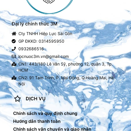
Đại lý chính thức 3M
Cty TNHH Hiệp Lực Sài Gòn
GP ĐKKD: 0314595950
0932686516
locnuoc3m.vn@gmail.com
CN1: 443/180 Lê Văn Sỹ, phường 12, quận 3, Tp.
HCM
CN2: 91 Tam Trinh, P. Mai Động, Q.Hoàng Mai, Hà
Nội
DỊCH VỤ
Chính sách và quy định chung
Hướng dẫn thanh toán
Chính sách vận chuyển và giao nhận