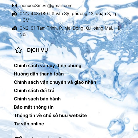
locnuoc3m.vn@gmail.com
CN1: 443/180 Lê Văn Sỹ, phường 12, quận 3, Tp.
HCM
CN2: 91 Tam Trinh, P. Mai Động, Q.Hoàng Mai, Hà
Nội
DỊCH VỤ
Chính sách và quy định chung
Hướng dẫn thanh toán
Chính sách vận chuyển và giao nhận
Chính sách đổi trả
Chính sách bảo hành
Bảo mật thông tin
Thông tin về chủ sở hữu website
Tư vấn online