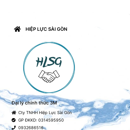
HIỆP LỰC SÀI GÒN
Đại lý chính thức 3M
Cty TNHH Hiệp Lực Sài Gòn
GP ĐKKD: 0314595950
0932686516