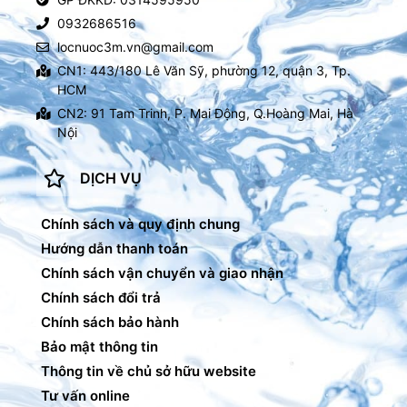
0932686516
locnuoc3m.vn@gmail.com
CN1: 443/180 Lê Văn Sỹ, phường 12, quận 3, Tp.
HCM
CN2: 91 Tam Trinh, P. Mai Động, Q.Hoàng Mai, Hà
Nội
DỊCH VỤ
Chính sách và quy định chung
Hướng dẫn thanh toán
Chính sách vận chuyển và giao nhận
Chính sách đổi trả
Chính sách bảo hành
Bảo mật thông tin
Thông tin về chủ sở hữu website
Tư vấn online