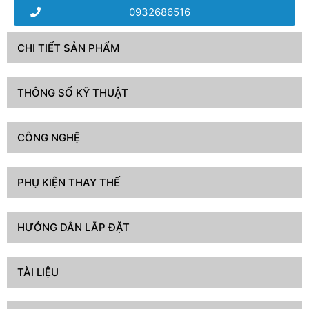
0932686516
CHI TIẾT SẢN PHẨM
THÔNG SỐ KỸ THUẬT
CÔNG NGHỆ
PHỤ KIỆN THAY THẾ
HƯỚNG DẪN LẮP ĐẶT
TÀI LIỆU