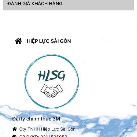
ĐÁNH GIÁ KHÁCH HÀNG
HIỆP LỰC SÀI GÒN
Đại lý chính thức 3M
Cty TNHH Hiệp Lực Sài Gòn
GP ĐKKD: 0314595950