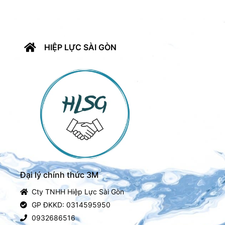
HIỆP LỰC SÀI GÒN
Đại lý chính thức 3M
Cty TNHH Hiệp Lực Sài Gòn
GP ĐKKD: 0314595950
0932686516