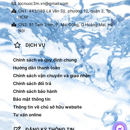
locnuoc3m.vn@gmail.com
CN1: 443/180 Lê Văn Sỹ, phường 12, quận 3, Tp.
HCM
CN2: 91 Tam Trinh, P. Mai Động, Q.Hoàng Mai, Hà
Nội
DỊCH VỤ
Chính sách và quy định chung
Hướng dẫn thanh toán
Chính sách vận chuyển và giao nhận
Chính sách đổi trả
Chính sách bảo hành
Bảo mật thông tin
Thông tin về chủ sở hữu website
Tư vấn online
ĐĂNG KÝ THÔNG TIN