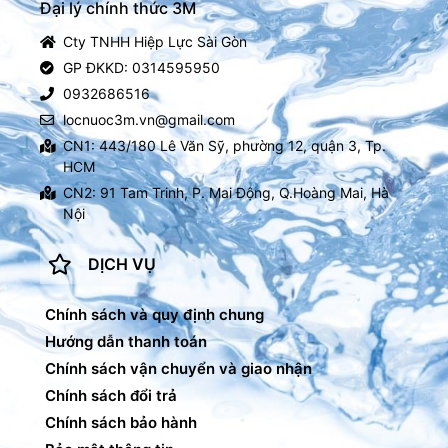
Đại lý chính thức 3M
Cty TNHH Hiệp Lực Sài Gòn
GP ĐKKD: 0314595950
0932686516
locnuoc3m.vn@gmail.com
CN1: 443/180 Lê Văn Sỹ, phường 12, quận 3, Tp.
HCM
CN2: 91 Tam Trinh, P. Mai Động, Q.Hoàng Mai, Hà
Nội
DỊCH VỤ
Chính sách và quy định chung
Hướng dẫn thanh toán
Chính sách vận chuyển và giao nhận
Chính sách đổi trả
Chính sách bảo hành