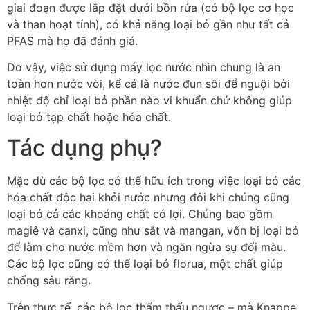
giai đoạn được lắp đặt dưới bồn rửa (có bộ lọc cơ học
và than hoạt tính), có khả năng loại bỏ gần như tất cả
PFAS mà họ đã đánh giá.
Do vậy, việc sử dụng máy lọc nước nhìn chung là an
toàn hơn nước vòi, kể cả là nước đun sôi để nguội bởi
nhiệt độ chỉ loại bỏ phần nào vi khuẩn chứ không giúp
loại bỏ tạp chất hoặc hóa chất.
Tác dụng phụ?
Mặc dù các bộ lọc có thể hữu ích trong việc loại bỏ các
hóa chất độc hại khỏi nước nhưng đôi khi chúng cũng
loại bỏ cả các khoáng chất có lợi. Chúng bao gồm
magiê và canxi, cũng như sắt và mangan, vốn bị loại bỏ
để làm cho nước mềm hơn và ngăn ngừa sự đổi màu.
Các bộ lọc cũng có thể loại bỏ florua, một chất giúp
chống sâu răng.
Trên thực tế, các bộ lọc thẩm thấu ngược – mà Knappe