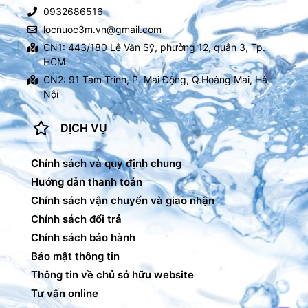
0932686516
locnuoc3m.vn@gmail.com
CN1: 443/180 Lê Văn Sỹ, phường 12, quận 3, Tp.
HCM
CN2: 91 Tam Trinh, P. Mai Động, Q.Hoàng Mai, Hà
Nội
DỊCH VỤ
Chính sách và quy định chung
Hướng dẫn thanh toán
Chính sách vận chuyển và giao nhận
Chính sách đổi trả
Chính sách bảo hành
Bảo mật thông tin
Thông tin về chủ sở hữu website
Tư vấn online