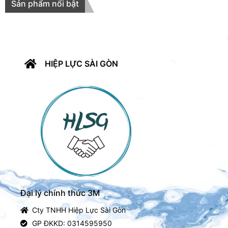
Sản phẩm nổi bật
HIỆP LỰC SÀI GÒN
Đại lý chính thức 3M
Cty TNHH Hiệp Lực Sài Gòn
GP ĐKKD: 0314595950