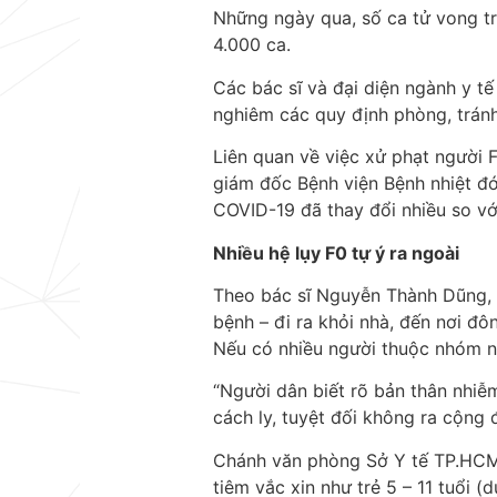
Những ngày qua, số ca tử vong tr
4.000 ca.
Các bác sĩ và đại diện ngành y t
nghiêm các quy định phòng, tránh 
Liên quan về việc xử phạt người
giám đốc Bệnh viện Bệnh nhiệt đớ
COVID-19 đã thay đổi nhiều so v
Nhiều hệ lụy F0 tự ý ra ngoài
Theo bác sĩ Nguyễn Thành Dũng, 
bệnh – đi ra khỏi nhà, đến nơi đô
Nếu có nhiều người thuộc nhóm ng
“Người dân biết rõ bản thân nhiễ
cách ly, tuyệt đối không ra cộng
Chánh văn phòng Sở Y tế TP.HCM
tiêm vắc xin như trẻ 5 – 11 tuổi 