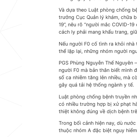
Và dựa theo Luật phòng chống bệ
trưởng Cục Quản lý khám, chữa bệ
19”, nêu rõ “người mắc COVID-19 
cách ly phải mang khẩu trang, gi
Nếu người F0 cố tình ra khỏi nhà t
thể lặp lại, những nhóm người ng
PGS Phùng Nguyễn Thế Nguyên – p
người F0 mà bản thân biết mình 
số ca nhiễm tăng lên nhiều, mà c
gây quá tải hệ thống ngành y tế.
Luật phòng chống bệnh truyền nhi
có nhiều trường hợp bị xử phạt hà
thiệt không đúng về dịch bệnh t
Trong bối cảnh hiện nay, dù nước
thuộc nhóm A đặc biệt nguy hiểm