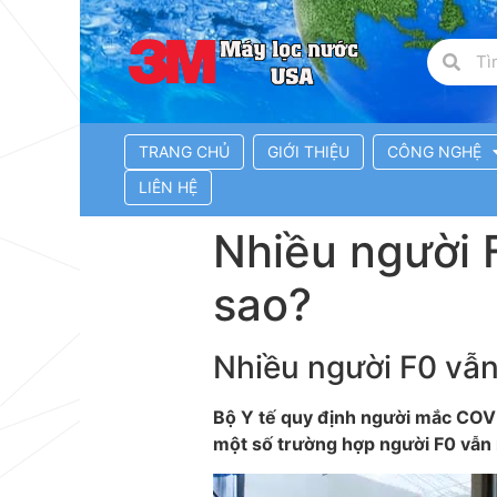
TRANG CHỦ
GIỚI THIỆU
CÔNG NGHỆ
LIÊN HỆ
Nhiều người F
sao?
Nhiều người F0 vẫn 
Bộ Y tế quy định người mắc COVID
một số trường hợp người F0 vẫn r