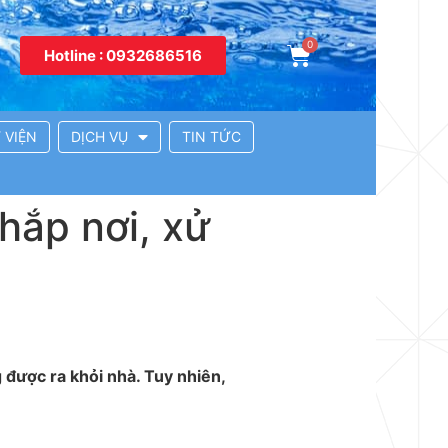
Hotline : 0932686516
 VIỆN
DỊCH VỤ
TIN TỨC
khắp nơi, xử
 được ra khỏi nhà. Tuy nhiên,