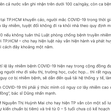
ên cả nước vẫn ghi nhận trên dưới 100 ca/ngày, còn ca bệnh
ế tại TP.HCM khuyến cáo, người mắc COVID-19 trong thời gia
lây nhiễm, tuyệt đối không đi ra khỏi nhà theo quy định m
 F0 nếu không tuân thủ Luật phòng chống bệnh truyền nhiễ
i TP.HCM – cho hay hiện luật này vẫn hiện hành và phát huy
ới cách đây khoảng một năm.
tỉ lệ lây nhiễm bệnh COVID-19 hiện nay trong cộng đồng đ
ng người như đi siêu thị, trường học, cuộc họp… thì rất ngu
uy cơ bị nhiễm bệnh, sẽ dẫn đến quả tải hệ thống y tế, là
m COVID-19 thì phải ý thức mình có nguy cơ lây nhiễm cao 
 đồng”, bác sĩ Dũng nhấn mạnh.
 Nguyễn Thị Huỳnh Mai cho hay hiện TP vẫn còn một số l
(dự kiến chuẩn bị tiêm) và trẻ từ 0 – 5 tuổi chưa có kế hoạc