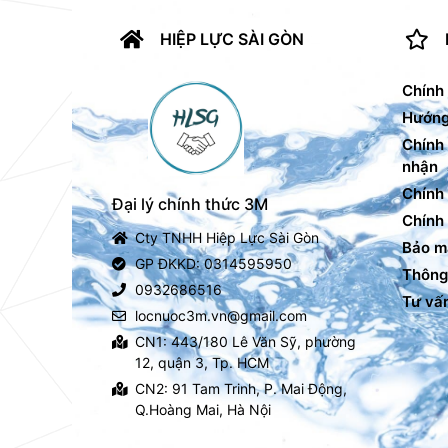
HIỆP LỰC SÀI GÒN
Chính
Hướng
Chính
nhận
Chính 
Đại lý chính thức 3M
Chính
Cty TNHH Hiệp Lực Sài Gòn
Bảo mậ
GP ĐKKD: 0314595950
Thông 
0932686516
Tư vấn
locnuoc3m.vn@gmail.com
CN1: 443/180 Lê Văn Sỹ, phường
12, quận 3, Tp. HCM
CN2: 91 Tam Trinh, P. Mai Động,
Q.Hoàng Mai, Hà Nội