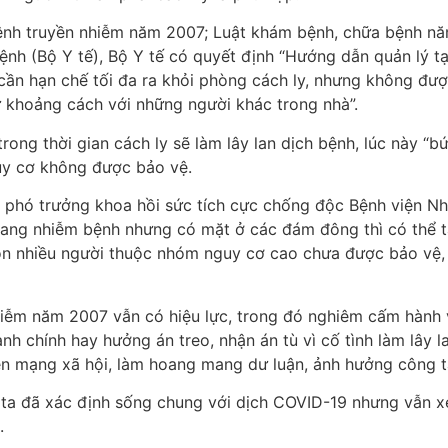
nh truyền nhiễm năm 2007; Luật khám bệnh, chữa bệnh nă
nh (Bộ Y tế), Bộ Y tế có quyết định “Hướng dẫn quản lý t
cần hạn chế tối đa ra khỏi phòng cách ly, nhưng không được
ữ khoảng cách với những người khác trong nhà”.
rong thời gian cách ly sẽ làm lây lan dịch bệnh, lúc này “bứ
uy cơ không được bảo vệ.
hó trưởng khoa hồi sức tích cực chống độc Bệnh viện Nh
đang nhiễm bệnh nhưng có mặt ở các đám đông thì có thể t
òn nhiều người thuộc nhóm nguy cơ cao chưa được bảo vệ, c
ễm năm 2007 vẫn có hiệu lực, trong đó nghiêm cấm hành vi
nh chính hay hưởng án treo, nhận án tù vì cố tình làm lây l
rên mạng xã hội, làm hoang mang dư luận, ảnh hưởng công 
 ta đã xác định sống chung với dịch COVID-19 nhưng vẫn x
.