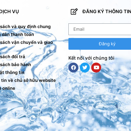
DỊCH VỤ
ĐĂNG KÝ THÔNG TI
 sách và quy định chung
 dẫn thanh toán
 sách vận chuyển và giao
Đăng ký
sách đổi trả
Kết nối với chúng tôi
 sách bảo hành
t thông tin
tin về chủ sở hữu website
 online