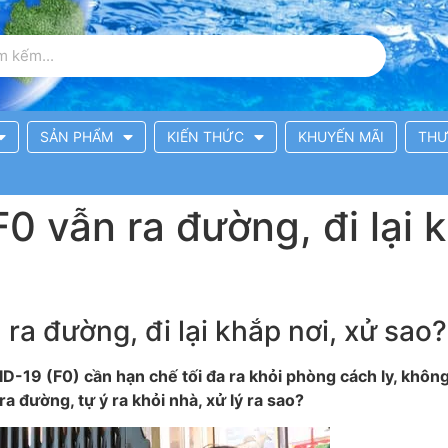
SẢN PHẨM
KIẾN THỨC
KHUYẾN MÃI
THƯ
0 vẫn ra đường, đi lại 
ra đường, đi lại khắp nơi, xử sao?
-19 (F0) cần hạn chế tối đa ra khỏi phòng cách ly, không
a đường, tự ý ra khỏi nhà, xử lý ra sao?