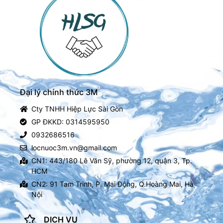
Đại lý chính thức 3M
Cty TNHH Hiệp Lực Sài Gòn
GP ĐKKD: 0314595950
0932686516
locnuoc3m.vn@gmail.com
CN1: 443/180 Lê Văn Sỹ, phường 12, quận 3, Tp.
HCM
CN2: 91 Tam Trinh, P. Mai Động, Q.Hoàng Mai, Hà
Nội
DỊCH VỤ